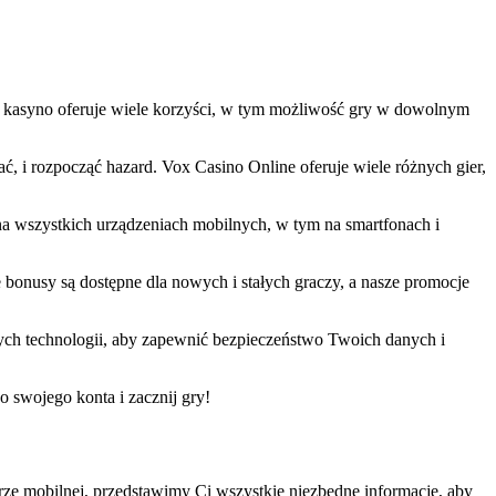
ra kasyno oferuje wiele korzyści, w tym możliwość gry w dowolnym
, i rozpocząć hazard. Vox Casino Online oferuje wiele różnych gier,
na wszystkich urządzeniach mobilnych, w tym na smartfonach i
 bonusy są dostępne dla nowych i stałych graczy, a nasze promocje
ch technologii, aby zapewnić bezpieczeństwo Twoich danych i
 swojego konta i zacznij gry!
rze mobilnej, przedstawimy Ci wszystkie niezbędne informacje, aby