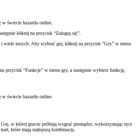
 w świecie hazardu online.
ępnie kliknij na przycisk “Zaloguj się”.
r i wiele innych. Aby wybrać grę, kliknij na przycisk “Gry” w menu
nij na przycisk “Funkcje” w menu gry, a następnie wybierz funkcję,
 w świecie hazardu online.
Grę, w której gracze próbują wygrać pieniądze, wykorzystując ręce
kart, które mają najlepszą kombinację.