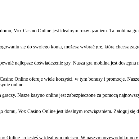
o domu, Vox Casino Online jest idealnym rozwiązaniem. Ta mobilna g
ogowaniu się do swojego konta, możesz wybrać grę, którą chcesz zagrać
ewnić najlepsze doświadczenie gry. Nasza gra mobilna jest dostępna 
Casino Online oferuje wiele korzyści, w tym bonusy i promocje. Nasze
synie online.
graczy. Nasze kasyno online jest zabezpieczone za pomocą najnowszy
go domu, Vox Casino Online jest idealnym rozwiązaniem. Zaloguj się do
sino Online, to jesteś w idealnym miejscu. W naszym przewodniku po g