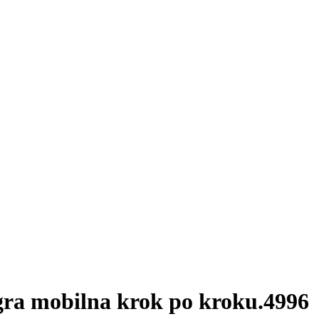
 gra mobilna krok po kroku.4996