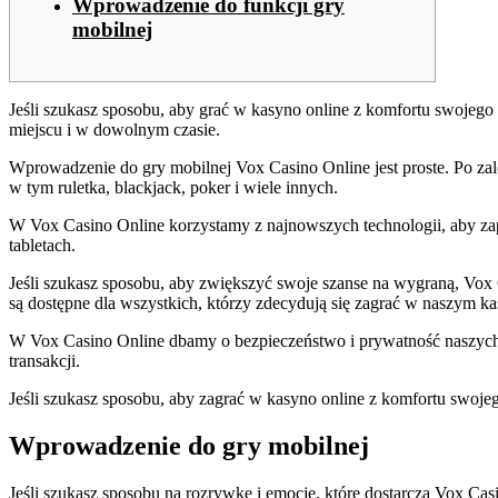
Wprowadzenie do funkcji gry
mobilnej
Jeśli szukasz sposobu, aby grać w kasyno online z komfortu swojeg
miejscu i w dowolnym czasie.
Wprowadzenie do gry mobilnej Vox Casino Online jest proste. Po zal
w tym ruletka, blackjack, poker i wiele innych.
W Vox Casino Online korzystamy z najnowszych technologii, aby zap
tabletach.
Jeśli szukasz sposobu, aby zwiększyć swoje szanse na wygraną, Vox 
są dostępne dla wszystkich, którzy zdecydują się zagrać w naszym ka
W Vox Casino Online dbamy o bezpieczeństwo i prywatność naszych 
transakcji.
Jeśli szukasz sposobu, aby zagrać w kasyno online z komfortu swoje
Wprowadzenie do gry mobilnej
Jeśli szukasz sposobu na rozrywkę i emocje, które dostarcza Vox Ca