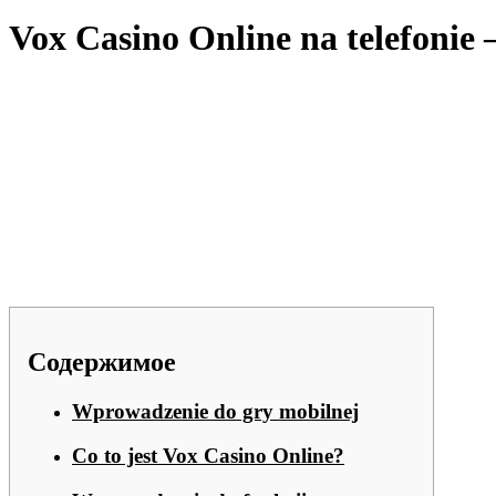
Vox Casino Online na telefonie
Содержимое
Wprowadzenie do gry mobilnej
Co to jest Vox Casino Online?