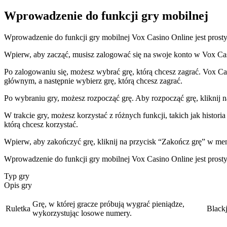
Wprowadzenie do funkcji gry mobilnej
Wprowadzenie do funkcji gry mobilnej Vox Casino Online jest prosty
Wpierw, aby zacząć, musisz zalogować się na swoje konto w Vox Casi
Po zalogowaniu się, możesz wybrać grę, którą chcesz zagrać. Vox Cas
głównym, a następnie wybierz grę, którą chcesz zagrać.
Po wybraniu gry, możesz rozpocząć grę. Aby rozpocząć grę, kliknij na
W trakcie gry, możesz korzystać z różnych funkcji, takich jak historia
którą chcesz korzystać.
Wpierw, aby zakończyć grę, kliknij na przycisk “Zakończ grę” w men
Wprowadzenie do funkcji gry mobilnej Vox Casino Online jest prosty
Typ gry
Opis gry
Grę, w której gracze próbują wygrać pieniądze,
Ruletka
Black
wykorzystując losowe numery.