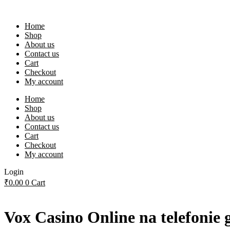
Skip
to
Home
content
Shop
About us
Contact us
Cart
Checkout
My account
Home
Shop
About us
Contact us
Cart
Checkout
My account
Login
₹
0.00
0
Cart
Vox Casino Online na telefonie