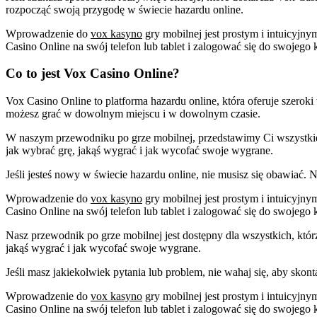
rozpocząć swoją przygodę w świecie hazardu online.
Wprowadzenie do
vox kasyno
gry mobilnej jest prostym i intuicyjn
Casino Online na swój telefon lub tablet i zalogować się do swojego 
Co to jest Vox Casino Online?
Vox Casino Online to platforma hazardu online, która oferuje szeroki
możesz grać w dowolnym miejscu i w dowolnym czasie.
W naszym przewodniku po grze mobilnej, przedstawimy Ci wszystkie
jak wybrać grę, jakąś wygrać i jak wycofać swoje wygrane.
Jeśli jesteś nowy w świecie hazardu online, nie musisz się obawiać. 
Wprowadzenie do
vox kasyno
gry mobilnej jest prostym i intuicyjn
Casino Online na swój telefon lub tablet i zalogować się do swojego 
Nasz przewodnik po grze mobilnej jest dostępny dla wszystkich, któ
jakąś wygrać i jak wycofać swoje wygrane.
Jeśli masz jakiekolwiek pytania lub problem, nie wahaj się, aby sko
Wprowadzenie do
vox kasyno
gry mobilnej jest prostym i intuicyjn
Casino Online na swój telefon lub tablet i zalogować się do swojego 