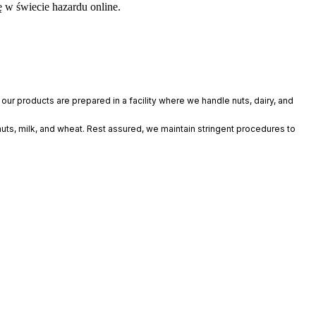
 w świecie hazardu online.
our products are prepared in a facility where we handle nuts, dairy, and
nuts, milk, and wheat. Rest assured, we maintain stringent procedures to