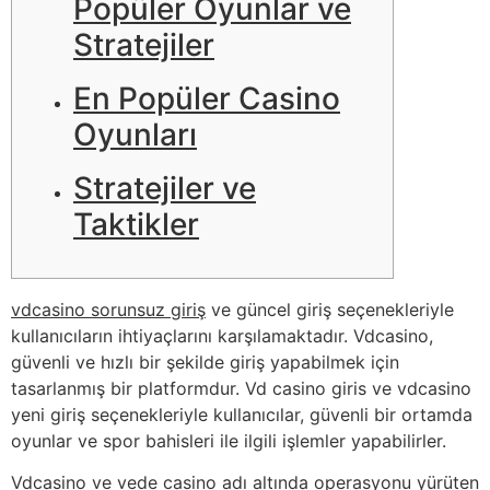
Popüler Oyunlar ve
Stratejiler
En Popüler Casino
Oyunları
Stratejiler ve
Taktikler
vdcasino sorunsuz giriş
ve güncel giriş seçenekleriyle
kullanıcıların ihtiyaçlarını karşılamaktadır. Vdcasino,
güvenli ve hızlı bir şekilde giriş yapabilmek için
tasarlanmış bir platformdur. Vd casino giris ve vdcasino
yeni giriş seçenekleriyle kullanıcılar, güvenli bir ortamda
oyunlar ve spor bahisleri ile ilgili işlemler yapabilirler.
Vdcasino ve vede casino adı altında operasyonu yürüten