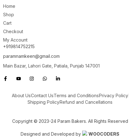
Home
Shop
Cart
Checkout
My Account
+919814752215
paramnamkeen@gmail.com
Main Bazar, Lahori Gate, Patiala, Punjab 147001
About Us
Contact Us
Terms and Conditions
Privacy Policy
Shipping Policy
Refund and Cancellations
Copyright © 2023-24 Param Bakers. All Rights Reserved
Designed and Developed by
WOOCODERS