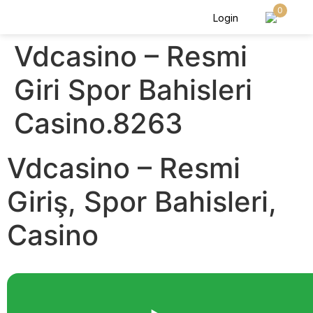
0
Login
Vdcasino – Resmi
Giri Spor Bahisleri
Casino.8263
Vdcasino – Resmi
Giriş, Spor Bahisleri,
Casino