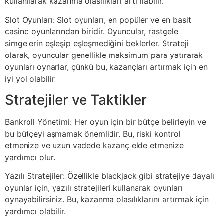
kullanılarak kazanma olasılıkları artırılabilir.
Slot Oyunları: Slot oyunları, en popüler ve en basit
casino oyunlarından biridir. Oyuncular, rastgele
simgelerin eşleşip eşleşmediğini beklerler. Strateji
olarak, oyuncular genellikle maksimum para yatırarak
oyunları oynarlar, çünkü bu, kazançları artırmak için en
iyi yol olabilir.
Stratejiler ve Taktikler
Bankroll Yönetimi: Her oyun için bir bütçe belirleyin ve
bu bütçeyi aşmamak önemlidir. Bu, riski kontrol
etmenize ve uzun vadede kazanç elde etmenize
yardımcı olur.
Yazılı Stratejiler: Özellikle blackjack gibi stratejiye dayalı
oyunlar için, yazılı stratejileri kullanarak oyunları
oynayabilirsiniz. Bu, kazanma olasılıklarını artırmak için
yardımcı olabilir.