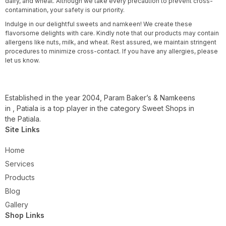
dairy, and wheat. Although we take every precaution to prevent cross-
contamination, your safety is our priority.
Indulge in our delightful sweets and namkeen! We create these
flavorsome delights with care. Kindly note that our products may contain
allergens like nuts, milk, and wheat. Rest assured, we maintain stringent
procedures to minimize cross-contact. If you have any allergies, please
let us know.
Established in the year 2004, Param Baker’s & Namkeens
in , Patiala is a top player in the category Sweet Shops in
the Patiala.
Site Links
Home
Services
Products
Blog
Gallery
Shop Links