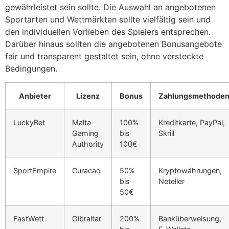
gewährleistet sein sollte. Die Auswahl an angebotenen
Sportarten und Wettmärkten sollte vielfältig sein und
den individuellen Vorlieben des Spielers entsprechen.
Darüber hinaus sollten die angebotenen Bonusangebote
fair und transparent gestaltet sein, ohne versteckte
Bedingungen.
Anbieter
Lizenz
Bonus
Zahlungsmethode
LuckyBet
Malta
100%
Kreditkarte, PayPal,
Gaming
bis
Skrill
Authority
100€
SportEmpire
Curacao
50%
Kryptowährungen,
bis
Neteller
50€
FastWett
Gibraltar
200%
Banküberweisung,