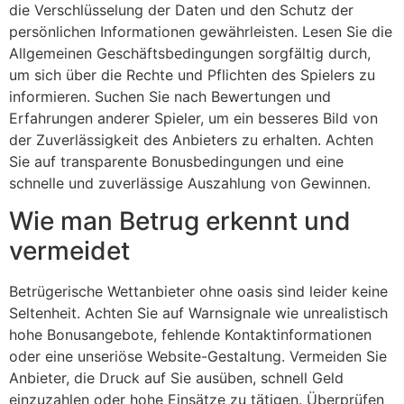
die Verschlüsselung der Daten und den Schutz der
persönlichen Informationen gewährleisten. Lesen Sie die
Allgemeinen Geschäftsbedingungen sorgfältig durch,
um sich über die Rechte und Pflichten des Spielers zu
informieren. Suchen Sie nach Bewertungen und
Erfahrungen anderer Spieler, um ein besseres Bild von
der Zuverlässigkeit des Anbieters zu erhalten. Achten
Sie auf transparente Bonusbedingungen und eine
schnelle und zuverlässige Auszahlung von Gewinnen.
Wie man Betrug erkennt und
vermeidet
Betrügerische Wettanbieter ohne oasis sind leider keine
Seltenheit. Achten Sie auf Warnsignale wie unrealistisch
hohe Bonusangebote, fehlende Kontaktinformationen
oder eine unseriöse Website-Gestaltung. Vermeiden Sie
Anbieter, die Druck auf Sie ausüben, schnell Geld
einzuzahlen oder hohe Einsätze zu tätigen. Überprüfen