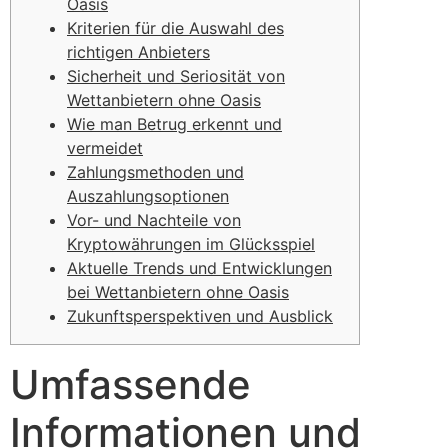
Oasis
Kriterien für die Auswahl des
richtigen Anbieters
Sicherheit und Seriosität von
Wettanbietern ohne Oasis
Wie man Betrug erkennt und
vermeidet
Zahlungsmethoden und
Auszahlungsoptionen
Vor- und Nachteile von
Kryptowährungen im Glücksspiel
Aktuelle Trends und Entwicklungen
bei Wettanbietern ohne Oasis
Zukunftsperspektiven und Ausblick
Umfassende
Informationen und