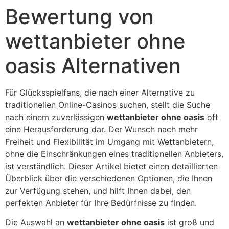
Bewertung von
wettanbieter ohne
oasis Alternativen
Für Glücksspielfans, die nach einer Alternative zu
traditionellen Online-Casinos suchen, stellt die Suche
nach einem zuverlässigen
wettanbieter ohne oasis
oft
eine Herausforderung dar. Der Wunsch nach mehr
Freiheit und Flexibilität im Umgang mit Wettanbietern,
ohne die Einschränkungen eines traditionellen Anbieters,
ist verständlich. Dieser Artikel bietet einen detaillierten
Überblick über die verschiedenen Optionen, die Ihnen
zur Verfügung stehen, und hilft Ihnen dabei, den
perfekten Anbieter für Ihre Bedürfnisse zu finden.
Die Auswahl an
wettanbieter ohne oasis
ist groß und