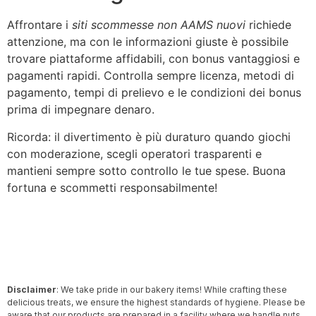
Affrontare i
siti scommesse non AAMS nuovi
richiede
attenzione, ma con le informazioni giuste è possibile
trovare piattaforme affidabili, con bonus vantaggiosi e
pagamenti rapidi. Controlla sempre licenza, metodi di
pagamento, tempi di prelievo e le condizioni dei bonus
prima di impegnare denaro.
Ricorda: il divertimento è più duraturo quando giochi
con moderazione, scegli operatori trasparenti e
mantieni sempre sotto controllo le tue spese. Buona
fortuna e scommetti responsabilmente!
Disclaimer
: We take pride in our bakery items! While crafting these
delicious treats, we ensure the highest standards of hygiene. Please be
aware that our products are prepared in a facility where we handle nuts,