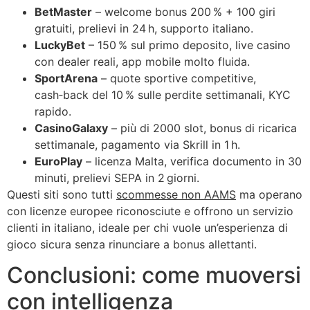
BetMaster
– welcome bonus 200 % + 100 giri
gratuiti, prelievi in 24 h, supporto italiano.
LuckyBet
– 150 % sul primo deposito, live casino
con dealer reali, app mobile molto fluida.
SportArena
– quote sportive competitive,
cash‑back del 10 % sulle perdite settimanali, KYC
rapido.
CasinoGalaxy
– più di 2000 slot, bonus di ricarica
settimanale, pagamento via Skrill in 1 h.
EuroPlay
– licenza Malta, verifica documento in 30
minuti, prelievi SEPA in 2 giorni.
Questi siti sono tutti
scommesse non AAMS
ma operano
con licenze europee riconosciute e offrono un servizio
clienti in italiano, ideale per chi vuole un’esperienza di
gioco sicura senza rinunciare a bonus allettanti.
Conclusioni: come muoversi
con intelligenza