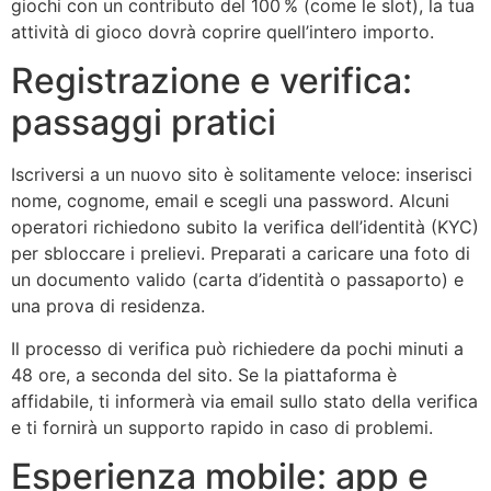
giochi con un contributo del 100 % (come le slot), la tua
attività di gioco dovrà coprire quell’intero importo.
Registrazione e verifica:
passaggi pratici
Iscriversi a un nuovo sito è solitamente veloce: inserisci
nome, cognome, email e scegli una password. Alcuni
operatori richiedono subito la verifica dell’identità (KYC)
per sbloccare i prelievi. Preparati a caricare una foto di
un documento valido (carta d’identità o passaporto) e
una prova di residenza.
Il processo di verifica può richiedere da pochi minuti a
48 ore, a seconda del sito. Se la piattaforma è
affidabile, ti informerà via email sullo stato della verifica
e ti fornirà un supporto rapido in caso di problemi.
Esperienza mobile: app e