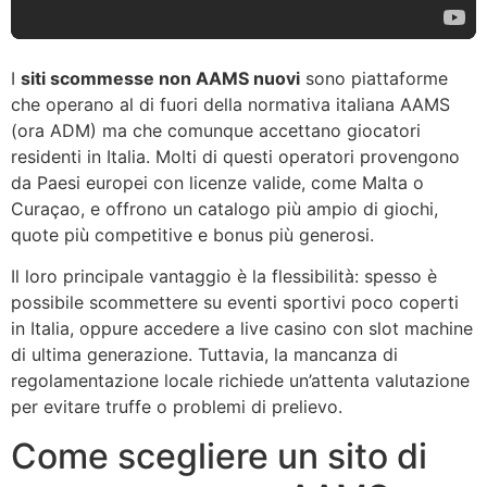
I
siti scommesse non AAMS nuovi
sono piattaforme
che operano al di fuori della normativa italiana AAMS
(ora ADM) ma che comunque accettano giocatori
residenti in Italia. Molti di questi operatori provengono
da Paesi europei con licenze valide, come Malta o
Curaçao, e offrono un catalogo più ampio di giochi,
quote più competitive e bonus più generosi.
Il loro principale vantaggio è la flessibilità: spesso è
possibile scommettere su eventi sportivi poco coperti
in Italia, oppure accedere a live casino con slot machine
di ultima generazione. Tuttavia, la mancanza di
regolamentazione locale richiede un’attenta valutazione
per evitare truffe o problemi di prelievo.
Come scegliere un sito di