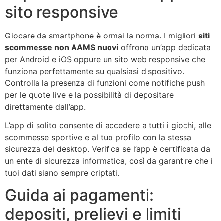
sito responsive
Giocare da smartphone è ormai la norma. I migliori
siti
scommesse non AAMS nuovi
offrono un’app dedicata
per Android e iOS oppure un sito web responsive che
funziona perfettamente su qualsiasi dispositivo.
Controlla la presenza di funzioni come notifiche push
per le quote live e la possibilità di depositare
direttamente dall’app.
L’app di solito consente di accedere a tutti i giochi, alle
scommesse sportive e al tuo profilo con la stessa
sicurezza del desktop. Verifica se l’app è certificata da
un ente di sicurezza informatica, così da garantire che i
tuoi dati siano sempre criptati.
Guida ai pagamenti:
depositi, prelievi e limiti