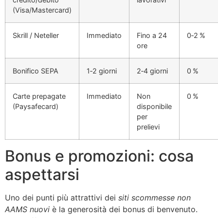
(Visa/Mastercard)
Skrill / Neteller
Immediato
Fino a 24
0‑2 %
ore
Bonifico SEPA
1‑2 giorni
2‑4 giorni
0 %
Carte prepagate
Immediato
Non
0 %
(Paysafecard)
disponibile
per
prelievi
Bonus e promozioni: cosa
aspettarsi
Uno dei punti più attrattivi dei
siti scommesse non
AAMS nuovi
è la generosità dei bonus di benvenuto.