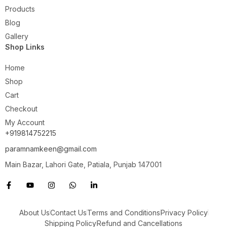
Products
Blog
Gallery
Shop Links
Home
Shop
Cart
Checkout
My Account
+919814752215
paramnamkeen@gmail.com
Main Bazar, Lahori Gate, Patiala, Punjab 147001
About Us
Contact Us
Terms and Conditions
Privacy Policy
Shipping Policy
Refund and Cancellations