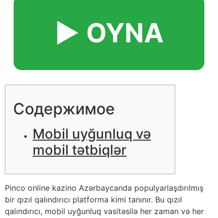
▶️ OYNA
Содержимое
Mobil uyğunluq və
mobil tətbiqlər
Pinco online kazino Azərbaycanda populyarlaşdırılmış
bir qızıl qalındırıcı platforma kimi tanınır. Bu qızıl
qalındırıcı, mobil uyğunluq vasitəsilə her zaman və her