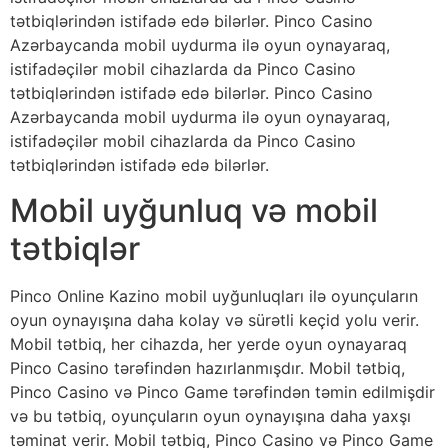
tətbiqlərindən istifadə edə bilərlər. Pinco Casino
Azərbaycanda mobil uydurma ilə oyun oynayaraq,
istifadəçilər mobil cihazlarda da Pinco Casino
tətbiqlərindən istifadə edə bilərlər. Pinco Casino
Azərbaycanda mobil uydurma ilə oyun oynayaraq,
istifadəçilər mobil cihazlarda da Pinco Casino
tətbiqlərindən istifadə edə bilərlər.
Mobil uyğunluq və mobil
tətbiqlər
Pinco Online Kazino mobil uyğunluqları ilə oyunçuların
oyun oynayışına daha kolay və sürətli keçid yolu verir.
Mobil tətbiq, her cihazda, her yerde oyun oynayaraq
Pinco Casino tərəfindən hazırlanmışdır. Mobil tətbiq,
Pinco Casino və Pinco Game tərəfindən təmin edilmişdir
və bu tətbiq, oyunçuların oyun oynayışına daha yaxşı
təminat verir. Mobil tətbiq, Pinco Casino və Pinco Game