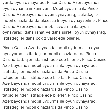
yerdə oyun oynayaraq, Pinco Casino Azərbaycanda
oyun oynama imkanı verir. Mobil uydurma ilə Pinco
Casino Azərbaycanda oyun oynayaraq, istifadəçilər
mobil cihazlarda da aksesuarlı oyun oynayabilirlər. Pinco
Casino Azərbaycanda mobil uydurma ilə oyun
oynayaraq, daha rahat və daha sürətli oyun oynayaraq,
istifadəçilər daha çox ziyarət edə bilərlər.
Pinco Casino Azərbaycanda mobil uydurma ilə oyun
oynayaraq, istifadəçilər mobil cihazlarda da Pinco
Casino tətbiqlərindən istifadə edə bilərlər. Pinco Casino
Azərbaycanda mobil uydurma ilə oyun oynayaraq,
istifadəçilər mobil cihazlarda da Pinco Casino
tətbiqlərindən istifadə edə bilərlər. Pinco Casino
Azərbaycanda mobil uydurma ilə oyun oynayaraq,
istifadəçilər mobil cihazlarda da Pinco Casino
tətbiqlərindən istifadə edə bilərlər. Pinco Casino
Azərbaycanda mobil uydurma ilə oyun oynayaraq,
istifadəçilər mobil cihazlarda da Pinco Casino