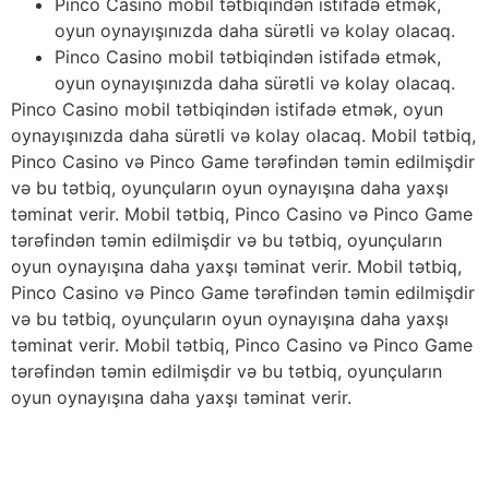
Pinco Casino mobil tətbiqindən istifadə etmək,
oyun oynayışınızda daha sürətli və kolay olacaq.
Pinco Casino mobil tətbiqindən istifadə etmək,
oyun oynayışınızda daha sürətli və kolay olacaq.
Pinco Casino mobil tətbiqindən istifadə etmək, oyun
oynayışınızda daha sürətli və kolay olacaq. Mobil tətbiq,
Pinco Casino və Pinco Game tərəfindən təmin edilmişdir
və bu tətbiq, oyunçuların oyun oynayışına daha yaxşı
təminat verir. Mobil tətbiq, Pinco Casino və Pinco Game
tərəfindən təmin edilmişdir və bu tətbiq, oyunçuların
oyun oynayışına daha yaxşı təminat verir. Mobil tətbiq,
Pinco Casino və Pinco Game tərəfindən təmin edilmişdir
və bu tətbiq, oyunçuların oyun oynayışına daha yaxşı
təminat verir. Mobil tətbiq, Pinco Casino və Pinco Game
tərəfindən təmin edilmişdir və bu tətbiq, oyunçuların
oyun oynayışına daha yaxşı təminat verir.