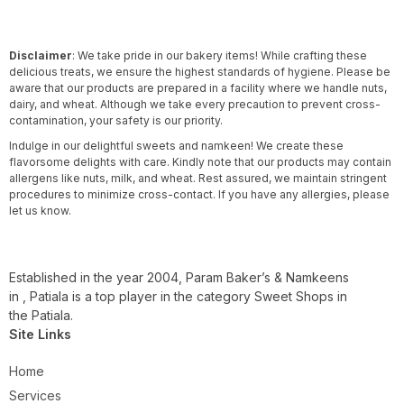
Disclaimer
: We take pride in our bakery items! While crafting these
delicious treats, we ensure the highest standards of hygiene. Please be
aware that our products are prepared in a facility where we handle nuts,
dairy, and wheat. Although we take every precaution to prevent cross-
contamination, your safety is our priority.
Indulge in our delightful sweets and namkeen! We create these
flavorsome delights with care. Kindly note that our products may contain
allergens like nuts, milk, and wheat. Rest assured, we maintain stringent
procedures to minimize cross-contact. If you have any allergies, please
let us know.
Established in the year 2004, Param Baker’s & Namkeens
in , Patiala is a top player in the category Sweet Shops in
the Patiala.
Site Links
Home
Services