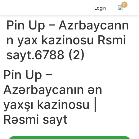
0
Login
Pin Up – Azrbaycann
n yax kazinosu Rsmi
sayt.6788 (2)
Pin Up –
Azərbaycanın ən
yaxşı kazinosu |
Rəsmi sayt