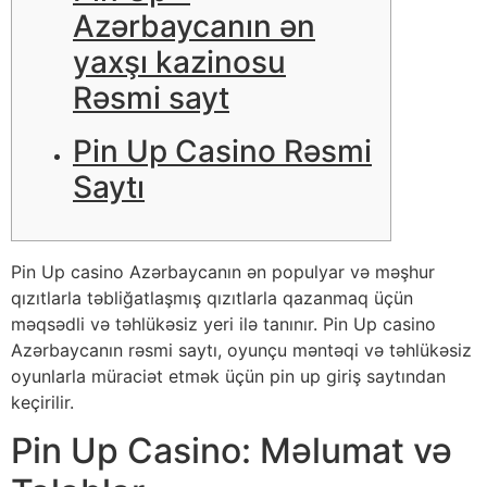
Azərbaycanın ən
yaxşı kazinosu
Rəsmi sayt
Pin Up Casino Rəsmi
Saytı
Pin Up casino Azərbaycanın ən populyar və məşhur
qızıtlarla təbliğatlaşmış qızıtlarla qazanmaq üçün
məqsədli və təhlükəsiz yeri ilə tanınır. Pin Up casino
Azərbaycanın rəsmi saytı, oyunçu məntəqi və təhlükəsiz
oyunlarla müraciət etmək üçün pin up giriş saytından
keçirilir.
Pin Up Casino: Məlumat və