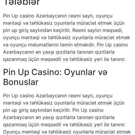
Tələblər
Pin Up casino Azərbaycanın rəsmi saytı, oyunçu
məntəqi və təhlükəsiz oyunlarla müraciət etmək üçün
pin up giriş saytından keçirilir. Rəsmi saytın məqsədi,
oyunçu məntəqi və təhlükəsiz oyunlarla müraciət etmək
və oyunçu məlumatlarını təmin etməkdir. Pin Up casino
Azərbaycanın ən yaxşı qızıtlarla tanınan qızıtlarla
qazanmaq üçün məqsədli və təhlükəsiz yeri ilə tanınır.
Pin Up Casino: Oyunlar və
Bonuslar
Pin Up casino Azərbaycanın rəsmi saytı, oyunçu
məntəqi və təhlükəsiz oyunlarla müraciət etmək üçün
pin up giriş saytından keçirilir. Pin Up casino
Azərbaycanın ən yaxşı qızıtlarla tanınan qızıtlarla
qazanmaq üçün məqsədli və təhlükəsiz yeri ilə tanınır.
Oyunçu məntəqi və təhlükəsiz oyunlarla müraciət etmək