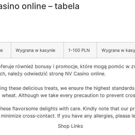
sino online – tabela
ie
Wygrana w kasynie
1-100 PLN
Wygrana w kasy
oferuje również bonusy i promocje, które mogą pomóc w z
ch, należy odwiedzić stronę NV Casino online.
fting these delicious treats, we ensure the highest standard
d wheat. Although we take every precaution to prevent cross
hese flavorsome delights with care. Kindly note that our pr
minimize cross-contact. If you have any allergies, please l
Shop Links