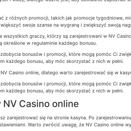
 z różnych promocji, takich jak promocje tygodniowe, mi
większyć swoje szanse na wygraną i zwiększyć swoją nag
 wszystkich graczy, którzy są zarejestrowani w NV Casino
 są określone w regulaminie każdego bonusu.
ci zdobycia bonusów i promocji, które mogą pomóc Ci zwię
em każdego bonusu, aby móc skorzystać z nich w pełni.
V Casino online, dlatego warto zarejestrować się w kasyni
ci zdobycia bonusów i promocji, które mogą pomóc Ci zwię
em każdego bonusu, aby móc skorzystać z nich w pełni.
w NV Casino online
sz zarejestrować się na stronie kasyna. Po zarejestrowan
stawieniami. Warto zwrócić uwagę, że NV Casino online w