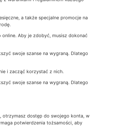
esięczne, a także specjalne promocje na
rodę.
 online. Aby je zdobyć, musisz dokonać
kszyć swoje szanse na wygraną. Dlatego
e i zacząć korzystać z nich.
kszyć swoje szanse na wygraną. Dlatego
iu, otrzymasz dostęp do swojego konta, w
ymaga potwierdzenia tożsamości, aby