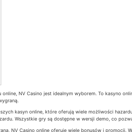
 online, NV Casino jest idealnym wyborem. To kasyno onlin
wygraną.
szych kasyn online, które oferują wiele możliwości hazardu.
hazardu. Wszystkie gry są dostępne w wersji demo, co pozw
aną, NV Casino online oferuje wiele bonusów i promocji. 