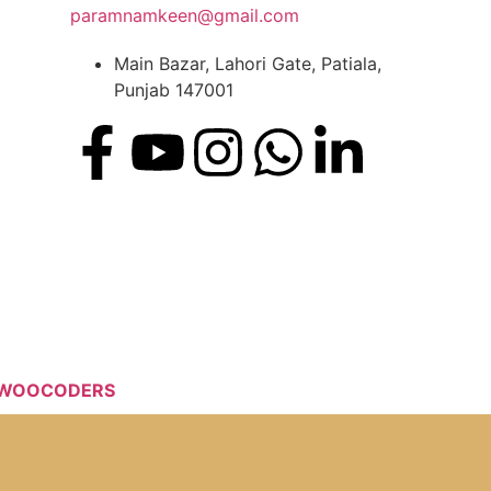
paramnamkeen@gmail.com
Main Bazar, Lahori Gate, Patiala,
Punjab 147001
WOOCODERS