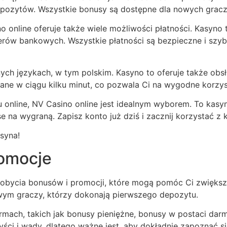
epozytów. Wszystkie bonusy są dostępne dla nowych graczy
 online oferuje także wiele możliwości płatności. Kasyno 
ferów bankowych. Wszystkie płatności są bezpieczne i szy
ych językach, w tym polskim. Kasyno to oferuje także obsłu
ne w ciągu kilku minut, co pozwala Ci na wygodne korzys
 online, NV Casino online jest idealnym wyborem. To kasyn
na wygraną. Zapisz konto już dziś i zacznij korzystać z 
asyna!
romocje
zdobycia bonusów i promocji, które mogą pomóc Ci zwięks
nowym graczy, którzy dokonają pierwszego depozytu.
mach, takich jak bonusy pieniężne, bonusy w postaci dar
ści i wady, dlatego ważne jest, aby dokładnie zapoznać 