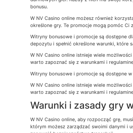
bonusu.
W NV Casino online możesz również korzystać
określone gry. Te promocje mogą pomóc Ci z
Witryny bonusowe i promocje są dostępne dla
depozytu i spełnić określone warunki, które
W NV Casino online istnieje wiele możliwoś
warto zapoznać się z warunkami i regulamin
Witryny bonusowe i promocje są dostępne w N
W NV Casino online istnieje wiele możliwoś
warto zapoznać się z warunkami i regulamin
Warunki i zasady gry 
W NV Casino online, aby rozpocząć grę, musi
którym możesz zarządzać swoimi danymi i u