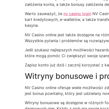
załóżenia konta, a także bonusy załóżenia d
Warto zauważyć, że
nv casino login
NV Casino
kart kredytowych, e-walletów, a także trans
kasyna.
NV Casino online jest także dostępne na różn
Wszystkie pytania i problemów są rozwiązywa
Jeśli szukasz najlepszych możliwości hazardu
które mogą pomóc Ci zwiększyć swoje szanse 
Zapisz konto już dziś i zacznij korzystać z k
Witryny bonusowe i p
NV Casino online oferuje wiele możliwości 
jest bonus powitalny, który jest udzielany 
Witryny bonusowe są dostępne w różnych for
darmowych gier. Każdy z nich ma swoje korzy