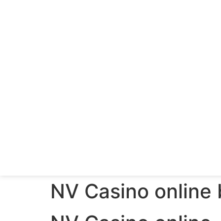
NV Casino online 