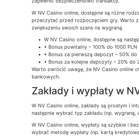
zapewnić bezpieczeństwo transakcji.
W NV Casino online, dostępne są różne rodzaje
przeczytać przed rozpoczęciem gry. Warto z
zwiększeniu swoich szans na wygraną.
W NV Casino online, dostępne są nastę
• Bonus powitalny – 100% do 1000 PLN
• Bonus za pierwszą depozyt – 50% do
• Bonus za kolejne depozyty – 20% do
Warto zwrócić uwagę, że NV Casino online of
bankowych.
Zakłady i wypłaty w NV
W NV Casino online, zakłady są prostym i int
następnie wybrać typ zakładu (np. wygraną, w
W NV Casino online, wypłaty są szybkie i b
wybrać metodę wypłaty (np. kartą kredytową, 