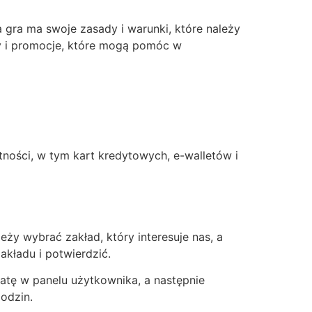
da gra ma swoje zasady i warunki, które należy
y i promocje, które mogą pomóc w
ności, w tym kart kredytowych, e-walletów i
ży wybrać zakład, który interesuje nas, a
akładu i potwierdzić.
atę w panelu użytkownika, a następnie
odzin.