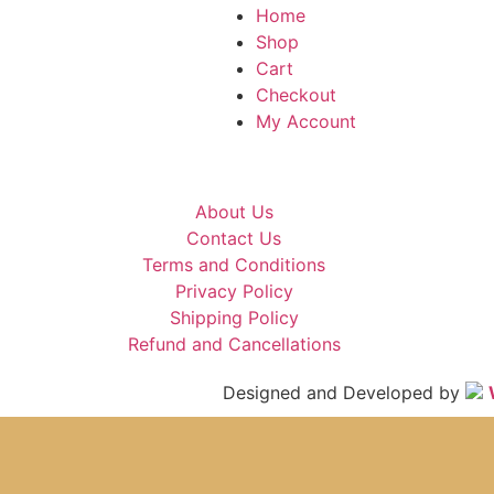
Home
Shop
Cart
Checkout
My Account
About Us
Contact Us
Terms and Conditions
Privacy Policy
Shipping Policy
Refund and Cancellations
Designed and Developed by