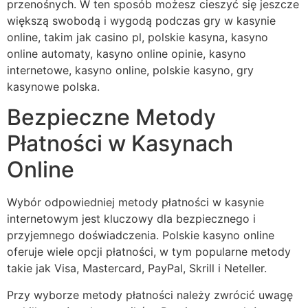
przenośnych. W ten sposób możesz cieszyć się jeszcze
większą swobodą i wygodą podczas gry w kasynie
online, takim jak casino pl, polskie kasyna, kasyno
online automaty, kasyno online opinie, kasyno
internetowe, kasyno online, polskie kasyno, gry
kasynowe polska.
Bezpieczne Metody
Płatności w Kasynach
Online
Wybór odpowiedniej metody płatności w kasynie
internetowym jest kluczowy dla bezpiecznego i
przyjemnego doświadczenia. Polskie kasyno online
oferuje wiele opcji płatności, w tym popularne metody
takie jak Visa, Mastercard, PayPal, Skrill i Neteller.
Przy wyborze metody płatności należy zwrócić uwagę