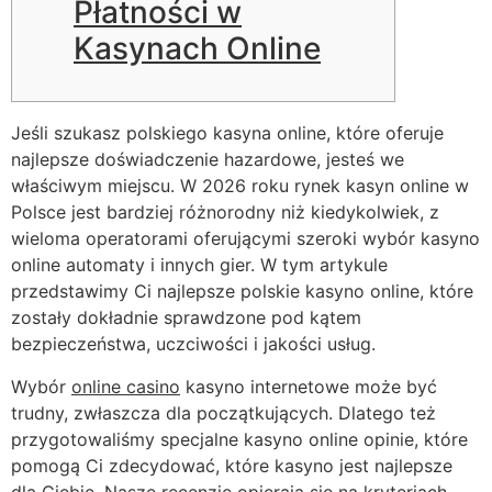
Płatności w
Kasynach Online
Jeśli szukasz polskiego kasyna online, które oferuje
najlepsze doświadczenie hazardowe, jesteś we
właściwym miejscu. W 2026 roku rynek kasyn online w
Polsce jest bardziej różnorodny niż kiedykolwiek, z
wieloma operatorami oferującymi szeroki wybór kasyno
online automaty i innych gier. W tym artykule
przedstawimy Ci najlepsze polskie kasyno online, które
zostały dokładnie sprawdzone pod kątem
bezpieczeństwa, uczciwości i jakości usług.
Wybór
online casino
kasyno internetowe może być
trudny, zwłaszcza dla początkujących. Dlatego też
przygotowaliśmy specjalne kasyno online opinie, które
pomogą Ci zdecydować, które kasyno jest najlepsze
dla Ciebie. Nasze recenzje opierają się na kryteriach