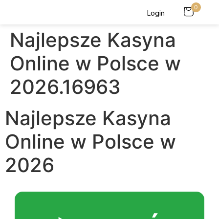
0
Login
Najlepsze Kasyna
Online w Polsce w
2026.16963
Najlepsze Kasyna
Online w Polsce w
2026