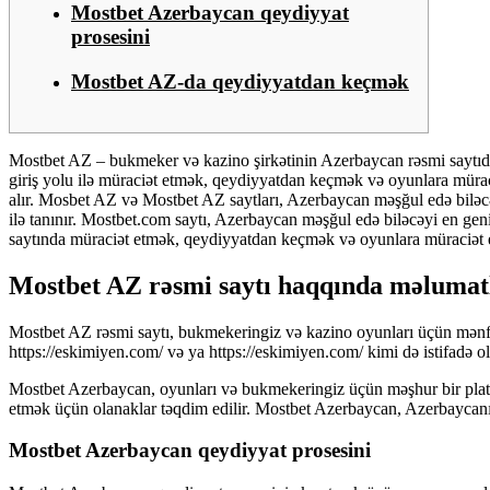
Mostbet Azerbaycan qeydiyyat
prosesini
Mostbet AZ-da qeydiyyatdan keçmək
Mostbet AZ – bukmeker və kazino şirkətinin Azerbaycan rəsmi saytıdır
giriş yolu ilə müraciət etmək, qeydiyyatdan keçmək və oyunlara mürac
alır. Mosbet AZ və Mostbet AZ saytları, Azerbaycan məşğul edə biləcə
ilə tanınır. Mostbet.com saytı, Azerbaycan məşğul edə biləcəyi en geni
saytında müraciət etmək, qeydiyyatdan keçmək və oyunlara müraciət 
Mostbet AZ rəsmi saytı haqqında məlumat
Mostbet AZ rəsmi saytı, bukmekeringiz və kazino oyunları üçün mənfiy
https://eskimiyen.com/ və ya https://eskimiyen.com/ kimi də istifadə o
Mostbet Azerbaycan, oyunları və bukmekeringiz üçün məşhur bir platform
etmək üçün olanaklar təqdim edilir. Mostbet Azerbaycan, Azerbaycanın 
Mostbet Azerbaycan qeydiyyat prosesini