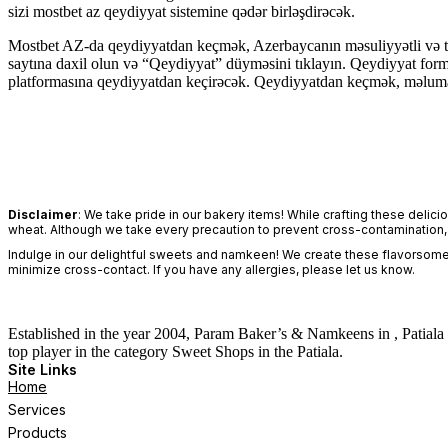
sizi mostbet az qeydiyyat sistemine qədər birləşdirəcək.
Mostbet AZ-da qeydiyyatdan keçmək, Azerbaycanın məsuliyyətli və təh
saytına daxil olun və “Qeydiyyat” düyməsini tıklayın. Qeydiyyat form
platformasına qeydiyyatdan keçirəcək. Qeydiyyatdan keçmək, məlumatlar
Disclaimer
: We take pride in our bakery items! While crafting these delic
wheat. Although we take every precaution to prevent cross-contamination, yo
Indulge in our delightful sweets and namkeen! We create these flavorsome d
minimize cross-contact. If you have any allergies, please let us know.
Established in the year 2004, Param Baker’s & Namkeens in , Patiala 
top player in the category Sweet Shops in the Patiala.
Site Links
Home
Services
Products