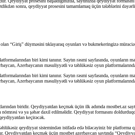
ur. Qeydiyyat prosesini başladığınızda, saytınızda qeydiyyat formasın
in etdikdən sonra, qeydiyyat prosesini tamamlamaq üçün tələblərini dəyə
 olan “Giriş” düyməsini tıklayaraq oyunları və bukmekeringizə müraciə
ormalarından biri kimi tanınır. Saytın rəsmi sayfasında, oyunların məlum
rbaycan, Azerbaycanın məsuliyyətli və təhlükəsiz oyun platformalarından
ormalarından biri kimi tanınır. Saytın rəsmi sayfasında, oyunların məlum
rbaycan, Azerbaycanın məsuliyyətli və təhlükəsiz oyun platformalarından
rından biridir. Qeydiyyatdan keçmək üçün ilk adımda mostbet.az saytı
on nömrəsi və ya şəhər daxil edilməlidir. Qeydiyyat formasını doldurdu
 qeydiyyatdan keçirəcək.
ükəsiz qeydiyyat sistemindən istifadə edə biləcəyiniz bir platforma q
olunur. Qeydiyyatdan keçmək üçün mostbet azerbaycan saytında “Qeydiyya