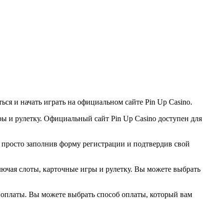
ься и начать играть на официальном сайте Pin Up Casino.
ры и рулетку. Официальный сайт Pin Up Casino доступен для
, просто заполнив форму регистрации и подтвердив свой
лючая слоты, карточные игры и рулетку. Вы можете выбрать
ы оплаты. Вы можете выбрать способ оплаты, который вам