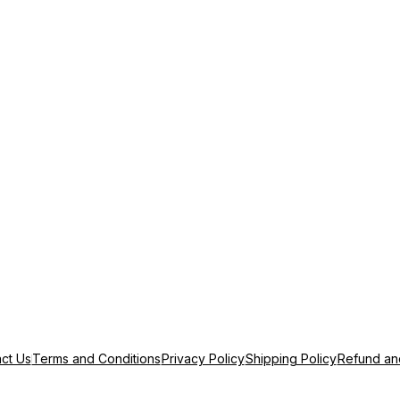
ct Us
Terms and Conditions
Privacy Policy
Shipping Policy
Refund and