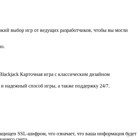
рокий выбор игр от ведущих разработчиков, чтобы вы могли
но.
Blackjack
Карточная игра с классическим дизайном
 и надежный способ игры, а также поддержку 24/7.
ащищен SSL-шифром, что означает, что ваша информация будет
вашего счета.