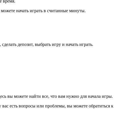
е время.
 можете начать играть в считанные минуты.
сделать депозит, выбрать игру и начать играть.
есь вы можете найти все, что вам нужно для начала игры.
у вас есть вопросы или проблемы, вы можете обратиться к