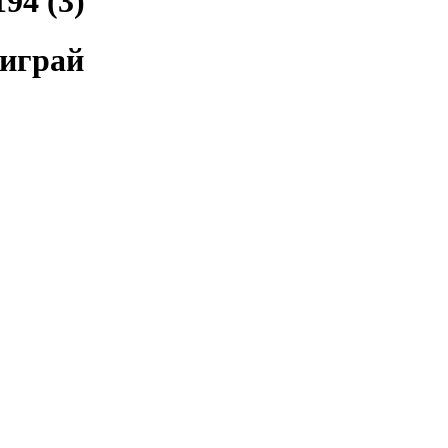
94 (3)
 играй