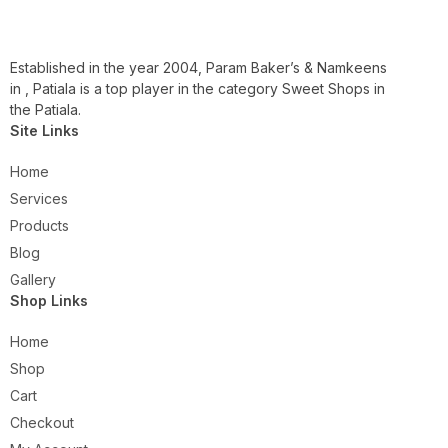
Established in the year 2004, Param Baker’s & Namkeens
in , Patiala is a top player in the category Sweet Shops in
the Patiala.
Site Links
Home
Services
Products
Blog
Gallery
Shop Links
Home
Shop
Cart
Checkout