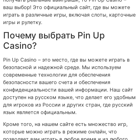
ваш выбор! Это официальный сайт, где вы можете
играть в различные игры, включая слоты, карточные
игры и рулетку.
Почему выбрать Pin Up
Casino?
Pin Up Casino – это место, где вы можете играть в
безопасной и надежной среде. Мы используем
современные технологии для обеспечения
безопасности вашего счета и обеспечения
конфиденциальности вашей информации. Наш сайт
доступен на русском языке, что делает его удобным
для игроков из России и других стран, где русский
язык является официальным.
Кроме того, на нашем сайте есть множество игр,
которые можно играть в режиме онлайн, что
позволяет вам играть в любое время и из любого