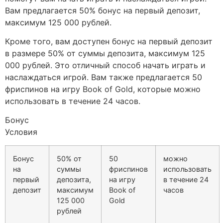
Вам предлагается 50% бонус на первый депозит,
максимум 125 000 рублей.
Кроме того, вам доступен бонус на первый депозит
в размере 50% от суммы депозита, максимум 125
000 рублей. Это отличный способ начать играть и
наслаждаться игрой. Вам также предлагается 50
фриспинов на игру Book of Gold, которые можно
использовать в течение 24 часов.
Бонус
Условия
Бонус
50% от
50
можно
на
суммы
фриспинов
использовать
первый
депозита,
на игру
в течение 24
депозит
максимум
Book of
часов
125 000
Gold
рублей