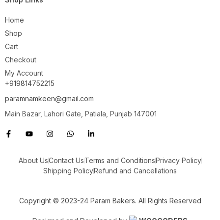
Home
Shop
Cart
Checkout
My Account
+919814752215
paramnamkeen@gmail.com
Main Bazar, Lahori Gate, Patiala, Punjab 147001
About Us
Contact Us
Terms and Conditions
Privacy Policy
Shipping Policy
Refund and Cancellations
Copyright © 2023-24 Param Bakers. All Rights Reserved