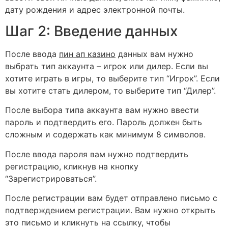
дату рождения и адрес электронной почты.
Шаг 2: Введение данных
После ввода
пин ап казино
данных вам нужно
выбрать тип аккаунта – игрок или дилер. Если вы
хотите играть в игры, то выберите тип “Игрок”. Если
вы хотите стать дилером, то выберите тип “Дилер”.
После выбора типа аккаунта вам нужно ввести
пароль и подтвердить его. Пароль должен быть
сложным и содержать как минимум 8 символов.
После ввода пароля вам нужно подтвердить
регистрацию, кликнув на кнопку
“Зарегистрироваться”.
После регистрации вам будет отправлено письмо с
подтверждением регистрации. Вам нужно открыть
это письмо и кликнуть на ссылку, чтобы