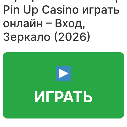
Pin Up Casino играть
онлайн – Вход,
Зеркало (2026)
ИГРАТЬ