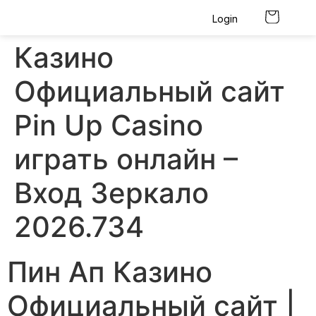
Login
Казино
Официальный сайт
Pin Up Casino
играть онлайн –
Вход Зеркало
2026.734
Пин Ап Казино
Официальный сайт |