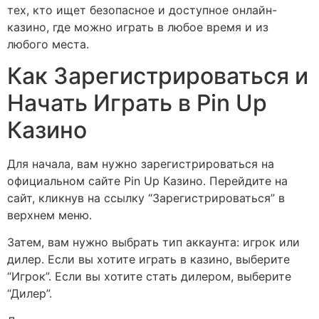
тех, кто ищет безопасное и доступное онлайн-
казино, где можно играть в любое время и из
любого места.
Как Зарегистрироваться и
Начать Играть в Pin Up
Казино
Для начала, вам нужно зарегистрироваться на
официальном сайте Pin Up Казино. Перейдите на
сайт, кликнув на ссылку “Зарегистрироваться” в
верхнем меню.
Затем, вам нужно выбрать тип аккаунта: игрок или
дилер. Если вы хотите играть в казино, выберите
“Игрок”. Если вы хотите стать дилером, выберите
“Дилер”.