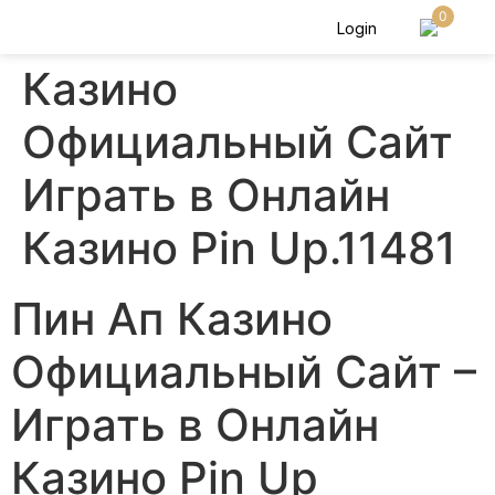
0
Login
Казино
Официальный Сайт
Играть в Онлайн
Казино Pin Up.11481
Пин Ап Казино
Официальный Сайт –
Играть в Онлайн
Казино Pin Up