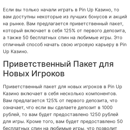
Если вы только начали играть в Pin Up Казино, то
вам доступны некоторые из лучших бонусов и акций
на рынке. Вам предлагается приветственный пакет,
который включает в себя 125% от первого депозита,
а также 50 бесплатных спин на любимые игры. Это
отличный способ начать свою игровую карьеру в Pin
Up Казино.
Приветственный Пакет для
Новых Игроков
Приветственный пакет для новых игроков в Pin Up
Казино включает в себя несколько компонентов.
Вам предлагается 125% от первого депозита, что
означает, что если вы сделаете депозит в 1000
рублей, то вам будет предоставлено 1250 рублей
для игры. Кроме того, вам будет предоставлено 50
бесплатных спин на любимые игры, что позволит