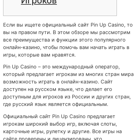
Игроков
Если вы ищете официальный сайт Pin Up Casino, то
вы на правом пути. В этом обзоре мы рассмотрим
все преимущества и функции этого популярного
онлайн-казино, чтобы помочь вам начать играть в
игры, которые вам нравятся.
Pin Up Casino – это международный оператор,
который предлагает игрокам из многих стран мира
возможность играть в онлайн-казино. Сайт
доступен на русском языке, что делает его
доступным для игроков из России и других стран,
где русский язык является официальным.
Официальный сайт Pin Up Casino предлагает
игрокам широкий выбор игр, включая слоты,
карточные игры, рулетку и другие. Все игры на
сайте проверены и лицензированы, что