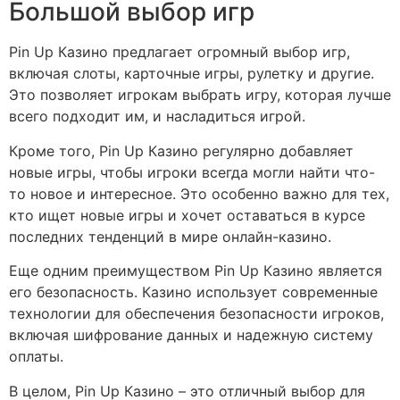
Большой выбор игр
Pin Up Казино предлагает огромный выбор игр,
включая слоты, карточные игры, рулетку и другие.
Это позволяет игрокам выбрать игру, которая лучше
всего подходит им, и насладиться игрой.
Кроме того, Pin Up Казино регулярно добавляет
новые игры, чтобы игроки всегда могли найти что-
то новое и интересное. Это особенно важно для тех,
кто ищет новые игры и хочет оставаться в курсе
последних тенденций в мире онлайн-казино.
Еще одним преимуществом Pin Up Казино является
его безопасность. Казино использует современные
технологии для обеспечения безопасности игроков,
включая шифрование данных и надежную систему
оплаты.
В целом, Pin Up Казино – это отличный выбор для