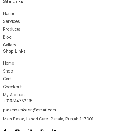
Site Links
Home
Services
Products
Blog
Gallery
Shop Links
Home
Shop
Cart
Checkout
My Account
+919814752215
paramnamkeen@gmail.com
Main Bazar, Lahori Gate, Patiala, Punjab 147001