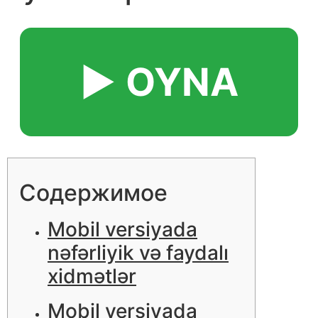
▶️ OYNA
Содержимое
Mobil versiyada
nəfərliyik və faydalı
xidmətlər
Mobil versiyada