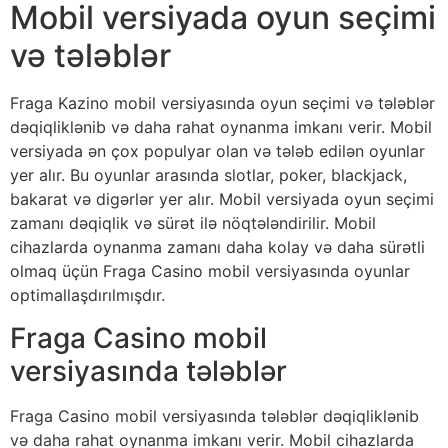
Mobil versiyada oyun seçimi
və tələblər
Fraga Kazino mobil versiyasında oyun seçimi və tələblər
dəqiqliklənib və daha rahat oynanma imkanı verir. Mobil
versiyada ən çox populyar olan və tələb edilən oyunlar
yer alır. Bu oyunlar arasında slotlar, poker, blackjack,
bakarat və digərlər yer alır. Mobil versiyada oyun seçimi
zamanı dəqiqlik və sürət ilə nöqtələndirilir. Mobil
cihazlarda oynanma zamanı daha kolay və daha sürətli
olmaq üçün Fraga Casino mobil versiyasında oyunlar
optimallaşdırılmışdır.
Fraga Casino mobil
versiyasında tələblər
Fraga Casino mobil versiyasında tələblər dəqiqliklənib
və daha rahat oynanma imkanı verir. Mobil cihazlarda