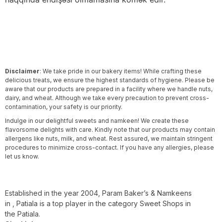
Disclaimer
: We take pride in our bakery items! While crafting these
delicious treats, we ensure the highest standards of hygiene. Please be
aware that our products are prepared in a facility where we handle nuts,
dairy, and wheat. Although we take every precaution to prevent cross-
contamination, your safety is our priority.
Indulge in our delightful sweets and namkeen! We create these
flavorsome delights with care. Kindly note that our products may contain
allergens like nuts, milk, and wheat. Rest assured, we maintain stringent
procedures to minimize cross-contact. If you have any allergies, please
let us know.
Established in the year 2004, Param Baker’s & Namkeens
in , Patiala is a top player in the category Sweet Shops in
the Patiala.