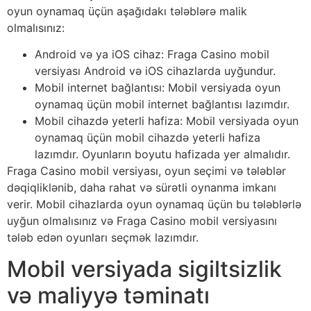
oyun oynamaq üçün aşağıdakı tələblərə malik
olmalısınız:
Android və ya iOS cihaz: Fraga Casino mobil
versiyası Android və iOS cihazlarda uyğundur.
Mobil internet bağlantısı: Mobil versiyada oyun
oynamaq üçün mobil internet bağlantısı lazımdır.
Mobil cihazdə yeterli hafiza: Mobil versiyada oyun
oynamaq üçün mobil cihazdə yeterli hafiza
lazımdır. Oyunların boyutu hafizada yer almalıdır.
Fraga Casino mobil versiyası, oyun seçimi və tələblər
dəqiqliklənib, daha rahat və sürətli oynanma imkanı
verir. Mobil cihazlarda oyun oynamaq üçün bu tələblərlə
uyğun olmalısınız və Fraga Casino mobil versiyasını
tələb edən oyunları seçmək lazımdır.
Mobil versiyada sigiltsizlik
və maliyyə təminatı