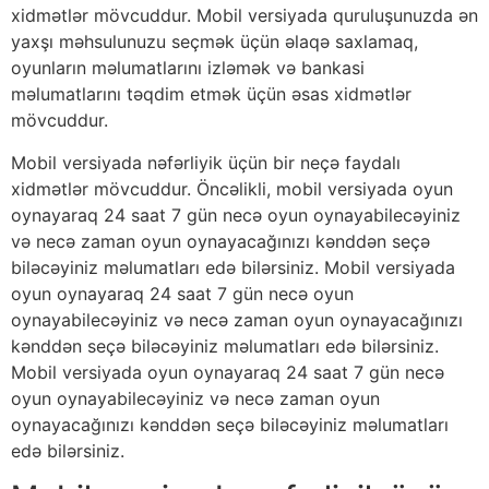
xidmətlər mövcuddur. Mobil versiyada quruluşunuzda ən
yaxşı məhsulunuzu seçmək üçün əlaqə saxlamaq,
oyunların məlumatlarını izləmək və bankasi
məlumatlarını təqdim etmək üçün əsas xidmətlər
mövcuddur.
Mobil versiyada nəfərliyik üçün bir neçə faydalı
xidmətlər mövcuddur. Öncəlikli, mobil versiyada oyun
oynayaraq 24 saat 7 gün necə oyun oynayabilecəyiniz
və necə zaman oyun oynayacağınızı kənddən seçə
biləcəyiniz məlumatları edə bilərsiniz. Mobil versiyada
oyun oynayaraq 24 saat 7 gün necə oyun
oynayabilecəyiniz və necə zaman oyun oynayacağınızı
kənddən seçə biləcəyiniz məlumatları edə bilərsiniz.
Mobil versiyada oyun oynayaraq 24 saat 7 gün necə
oyun oynayabilecəyiniz və necə zaman oyun
oynayacağınızı kənddən seçə biləcəyiniz məlumatları
edə bilərsiniz.