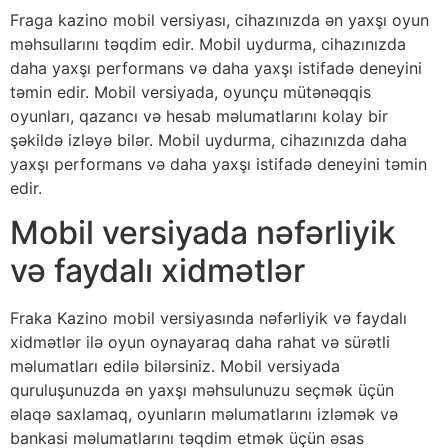
Fraga kazino mobil versiyası, cihazınızda ən yaxşı oyun
məhsullarını təqdim edir. Mobil uydurma, cihazınızda
daha yaxşı performans və daha yaxşı istifadə deneyini
təmin edir. Mobil versiyada, oyunçu mütənəqqis
oyunları, qazancı və hesab məlumatlarını kolay bir
şəkildə izləyə bilər. Mobil uydurma, cihazınızda daha
yaxşı performans və daha yaxşı istifadə deneyini təmin
edir.
Mobil versiyada nəfərliyik
və faydalı xidmətlər
Fraka Kazino mobil versiyasında nəfərliyik və faydalı
xidmətlər ilə oyun oynayaraq daha rahat və sürətli
məlumatları edilə bilərsiniz. Mobil versiyada
quruluşunuzda ən yaxşı məhsulunuzu seçmək üçün
əlaqə saxlamaq, oyunların məlumatlarını izləmək və
bankasi məlumatlarını təqdim etmək üçün əsas