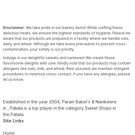
Disclaimer
: We take pride in our bakery items! While crafting these
delicious treats, we ensure the highest standards of hygiene. Please be
aware that our products are prepared in a facility where we handle nuts,
dairy, and wheat. Although we take every precaution to prevent cross-
contamination, your safety is our priority.
Indulge in our delightful sweets and namkeen! We create these
flavorsome delights with care. Kindly note that our products may contain
allergens like nuts, milk, and wheat. Rest assured, we maintain stringent
procedures to minimize cross-contact. If you have any allergies, please
let us know.
Established in the year 2004, Param Baker’s & Namkeens
in , Patiala is a top player in the category Sweet Shops in
the Patiala.
Site Links
Home