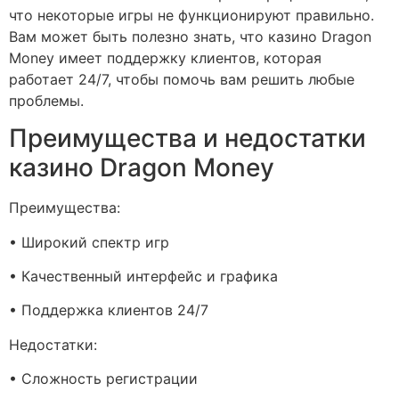
что некоторые игры не функционируют правильно.
Вам может быть полезно знать, что казино Dragon
Money имеет поддержку клиентов, которая
работает 24/7, чтобы помочь вам решить любые
проблемы.
Преимущества и недостатки
казино Dragon Money
Преимущества:
• Широкий спектр игр
• Качественный интерфейс и графика
• Поддержка клиентов 24/7
Недостатки:
• Сложность регистрации