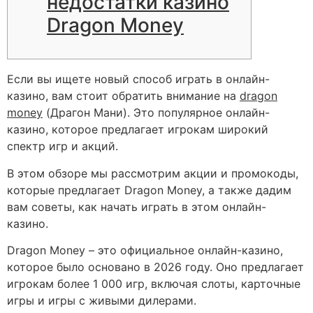
недостатки казино
Dragon Money
Если вы ищете новый способ играть в онлайн-
казино, вам стоит обратить внимание на
dragon
money
(Драгон Мани). Это популярное онлайн-
казино, которое предлагает игрокам широкий
спектр игр и акций.
В этом обзоре мы рассмотрим акции и промокоды,
которые предлагает Dragon Money, а также дадим
вам советы, как начать играть в этом онлайн-
казино.
Dragon Money – это официальное онлайн-казино,
которое было основано в 2026 году. Оно предлагает
игрокам более 1 000 игр, включая слоты, карточные
игры и игры с живыми дилерами.