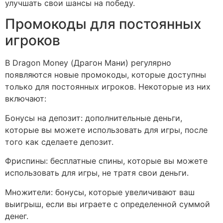
улучшать свои шансы на победу.
Промокоды для постоянных
игроков
В Dragon Money (Драгон Мани) регулярно
появляются новые промокоды, которые доступны
только для постоянных игроков. Некоторые из них
включают:
Бонусы на депозит: дополнительные деньги,
которые вы можете использовать для игры, после
того как сделаете депозит.
Фриспины: бесплатные спины, которые вы можете
использовать для игры, не тратя свои деньги.
Множители: бонусы, которые увеличивают ваш
выигрыш, если вы играете с определенной суммой
денег.