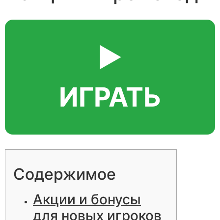
▶️
ИГРАТЬ
Содержимое
Акции и бонусы
для новых игроков