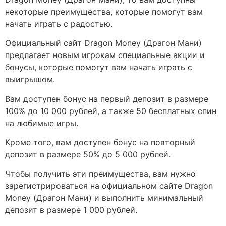
некоторые преимущества, которые помогут вам
начать играть с радостью.
Официальный сайт Dragon Money (Драгон Мани)
предлагает новым игрокам специальные акции и
бонусы, которые помогут вам начать играть с
выигрышом.
Вам доступен бонус на первый депозит в размере
100% до 10 000 рублей, а также 50 бесплатных спин
на любимые игры.
Кроме того, вам доступен бонус на повторный
депозит в размере 50% до 5 000 рублей.
Чтобы получить эти преимущества, вам нужно
зарегистрироваться на официальном сайте Dragon
Money (Драгон Мани) и выполнить минимальный
депозит в размере 1 000 рублей.