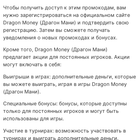
Чтобы получить доступ к этим промокодам, вам
нужно зарегистрироваться на официальном сайте
Dragon Money (Драгон Мани) и подтвердить свою
регистрацию. Затем вы сможете получать
уведомления о новых промокодах и бонусах.
Кроме того, Dragon Money (Драгон Мани)
предлагает акции для постоянных игроков. Акции
могут включать в себя:
Выигрыши в играх: дополнительные деньги, которые
вы можете выиграть, играя в игры Dragon Money
(Драгон Мани).
Специальные бонусы: бонусы, которые доступны
только для постоянных игроков и могут быть
использованы для игры.
Участие в турнирах: возможность участвовать в
турнирах и выиграть дополнительные деньги.