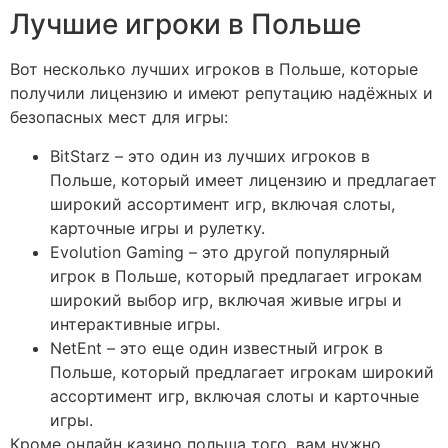
Лучшие игроки в Польше
Вот несколько лучших игроков в Польше, которые
получили лицензию и имеют репутацию надёжных и
безопасных мест для игры:
BitStarz – это один из лучших игроков в
Польше, который имеет лицензию и предлагает
широкий ассортимент игр, включая слоты,
карточные игры и рулетку.
Evolution Gaming – это другой популярный
игрок в Польше, который предлагает игрокам
широкий выбор игр, включая живые игры и
интерактивные игры.
NetEnt – это еще один известный игрок в
Польше, который предлагает игрокам широкий
ассортимент игр, включая слоты и карточные
игры.
Кроме
онлайн казино польша
того, вам нужно