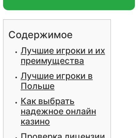
Содержимое
Лучшие игроки и их
преимущества
Лучшие игроки в
Польше
Как выбрать
надежное онлайн
казино
Проверка лицензии