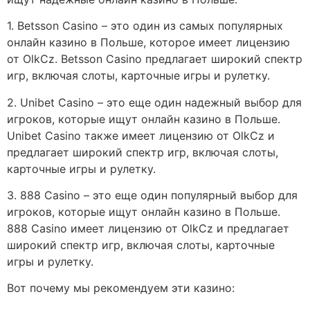
1. Betsson Casino – это один из самых популярных
онлайн казино в Польше, которое имеет лицензию
от OlkCz. Betsson Casino предлагает широкий спектр
игр, включая слоты, карточные игры и рулетку.
2. Unibet Casino – это еще один надежный выбор для
игроков, которые ищут онлайн казино в Польше.
Unibet Casino также имеет лицензию от OlkCz и
предлагает широкий спектр игр, включая слоты,
карточные игры и рулетку.
3. 888 Casino – это еще один популярный выбор для
игроков, которые ищут онлайн казино в Польше.
888 Casino имеет лицензию от OlkCz и предлагает
широкий спектр игр, включая слоты, карточные
игры и рулетку.
Вот почему мы рекомендуем эти казино: