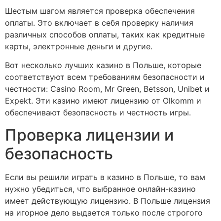
Шестым шагом является проверка обеспечения
оплаты. Это включает в себя проверку наличия
различных способов оплаты, таких как кредитные
карты, электронные деньги и другие.
Вот несколько лучших казино в Польше, которые
соответствуют всем требованиям безопасности и
честности: Casino Room, Mr Green, Betsson, Unibet и
Expekt. Эти казино имеют лицензию от Olkomm и
обеспечивают безопасность и честность игры.
Проверка лицензии и
безопасность
Если вы решили играть в казино в Польше, то вам
нужно убедиться, что выбранное онлайн-казино
имеет действующую лицензию. В Польше лицензия
на игорное дело выдается только после строгого