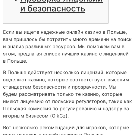
и безопасность
Если вы ищете надежные онлайн казино в Польше,
вам пришлось бы потратить много времени на поиск
и анализ различных ресурсов. Мы поможем вам в
этом, предлагая список лучших казино с лицензией
в Польше.
В Польше действует несколько лицензий, которые
выделяют казино, которые соответствуют высоким
стандартам безопасности и прозрачности. Мы
будем рассматривать только те казино, которые
имеют лицензию от польских регуляторов, таких как
Польская комиссия по регулированию и надзору за
игорным бизнесом (OlkCz).
Вот несколько рекомендаций для игроков, которые
ищут надежные онлайн казино в Польше: