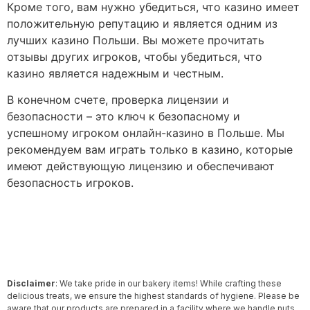
Кроме того, вам нужно убедиться, что казино имеет
положительную репутацию и является одним из
лучших казино Польши. Вы можете прочитать
отзывы других игроков, чтобы убедиться, что
казино является надежным и честным.
В конечном счете, проверка лицензии и
безопасности – это ключ к безопасному и
успешному игроком онлайн-казино в Польше. Мы
рекомендуем вам играть только в казино, которые
имеют действующую лицензию и обеспечивают
безопасность игроков.
Disclaimer
: We take pride in our bakery items! While crafting these
delicious treats, we ensure the highest standards of hygiene. Please be
aware that our products are prepared in a facility where we handle nuts,