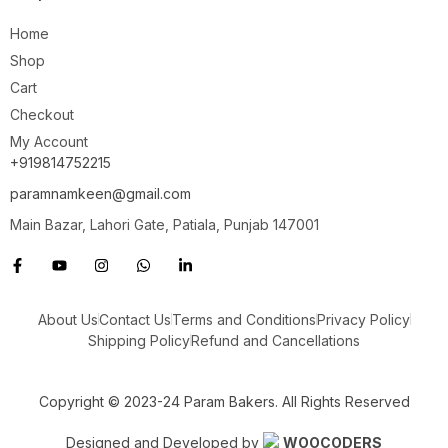
Home
Shop
Cart
Checkout
My Account
+919814752215
paramnamkeen@gmail.com
Main Bazar, Lahori Gate, Patiala, Punjab 147001
About Us
Contact Us
Terms and Conditions
Privacy Policy
Shipping Policy
Refund and Cancellations
Copyright © 2023-24 Param Bakers. All Rights Reserved
Designed and Developed by
WOOCODERS