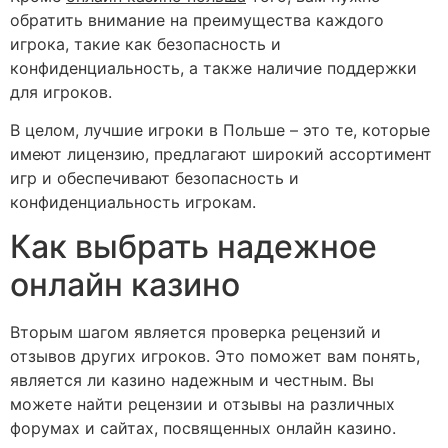
обратить внимание на преимущества каждого
игрока, такие как безопасность и
конфиденциальность, а также наличие поддержки
для игроков.
В целом, лучшие игроки в Польше – это те, которые
имеют лицензию, предлагают широкий ассортимент
игр и обеспечивают безопасность и
конфиденциальность игрокам.
Как выбрать надежное
онлайн казино
Вторым шагом является проверка рецензий и
отзывов других игроков. Это поможет вам понять,
является ли казино надежным и честным. Вы
можете найти рецензии и отзывы на различных
форумах и сайтах, посвященных онлайн казино.