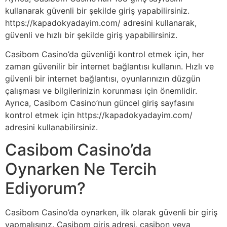
kullanarak güvenli bir şekilde giriş yapabilirsiniz.
https://kapadokyadayim.com/ adresini kullanarak,
güvenli ve hızlı bir şekilde giriş yapabilirsiniz.
Casibom Casino’da güvenliği kontrol etmek için, her
zaman güvenilir bir internet bağlantısı kullanın. Hızlı ve
güvenli bir internet bağlantısı, oyunlarınızın düzgün
çalışması ve bilgilerinizin korunması için önemlidir.
Ayrıca, Casibom Casino’nun güncel giriş sayfasını
kontrol etmek için https://kapadokyadayim.com/
adresini kullanabilirsiniz.
Casibom Casino’da
Oynarken Ne Tercih
Ediyorum?
Casibom Casino’da oynarken, ilk olarak güvenli bir giriş
yapmalısınız. Casibom giriş adresi, casibon veya