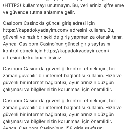
(HTTPS) kullanmayı unutmayın. Bu, verilerinizi şifreleme
ve güvende tutma anlamına gelir.
Casibom Casino’da güncel giriş adresi için
https://kapadokyadayim.com/ adresini kullanın. Bu,
güvenli ve hızlı bir şekilde giriş yapmanıza olanak tanır.
Ayrıca, Casibom Casino’nun güncel giriş sayfasını
kontrol etmek için https://kapadokyadayim.com/
adresini de kullanabilirsiniz.
Casibom Casino’da güvenliği kontrol etmek için, her
zaman güvenilir bir internet bağlantısı kullanın. Hızlı ve
güvenli bir internet bağlantısı, oyunlarınızın düzgün
çalışması ve bilgilerinizin korunması için önemlidir.
Casibom Casino’da güvenliği kontrol etmek için, her
zaman güvenilir bir internet bağlantısı kullanın. Hızlı ve
güvenli bir internet bağlantısı, oyunlarınızın düzgün
çalışması ve bilgilerinizin korunması için önemlidir.
Ayrıca, Casibom Casino’nun 158 giriş sayfasını