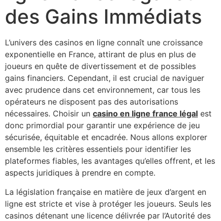
des Gains Immédiats
L’univers des casinos en ligne connaît une croissance
exponentielle en France, attirant de plus en plus de
joueurs en quête de divertissement et de possibles
gains financiers. Cependant, il est crucial de naviguer
avec prudence dans cet environnement, car tous les
opérateurs ne disposent pas des autorisations
nécessaires. Choisir un
casino en ligne france légal
est
donc primordial pour garantir une expérience de jeu
sécurisée, équitable et encadrée. Nous allons explorer
ensemble les critères essentiels pour identifier les
plateformes fiables, les avantages qu’elles offrent, et les
aspects juridiques à prendre en compte.
La législation française en matière de jeux d’argent en
ligne est stricte et vise à protéger les joueurs. Seuls les
casinos détenant une licence délivrée par l’Autorité des