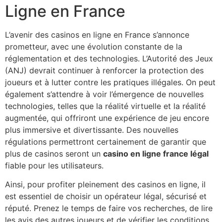
Ligne en France
L’avenir des casinos en ligne en France s’annonce
prometteur, avec une évolution constante de la
réglementation et des technologies. L’Autorité des Jeux
(ANJ) devrait continuer à renforcer la protection des
joueurs et à lutter contre les pratiques illégales. On peut
également s’attendre à voir l’émergence de nouvelles
technologies, telles que la réalité virtuelle et la réalité
augmentée, qui offriront une expérience de jeu encore
plus immersive et divertissante. Des nouvelles
régulations permettront certainement de garantir que
plus de casinos seront un
casino en ligne france légal
fiable pour les utilisateurs.
Ainsi, pour profiter pleinement des casinos en ligne, il
est essentiel de choisir un opérateur légal, sécurisé et
réputé. Prenez le temps de faire vos recherches, de lire
les avis des autres joueurs et de vérifier les conditions