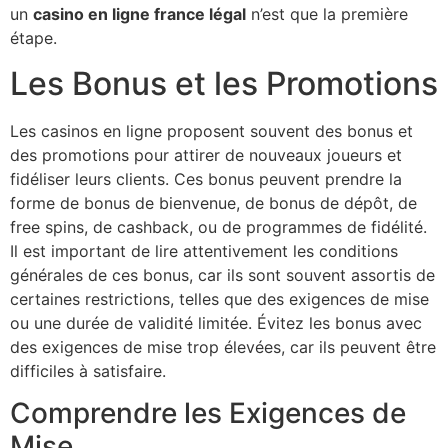
un
casino en ligne france légal
n’est que la première
étape.
Les Bonus et les Promotions
Les casinos en ligne proposent souvent des bonus et
des promotions pour attirer de nouveaux joueurs et
fidéliser leurs clients. Ces bonus peuvent prendre la
forme de bonus de bienvenue, de bonus de dépôt, de
free spins, de cashback, ou de programmes de fidélité.
Il est important de lire attentivement les conditions
générales de ces bonus, car ils sont souvent assortis de
certaines restrictions, telles que des exigences de mise
ou une durée de validité limitée. Évitez les bonus avec
des exigences de mise trop élevées, car ils peuvent être
difficiles à satisfaire.
Comprendre les Exigences de
Mise