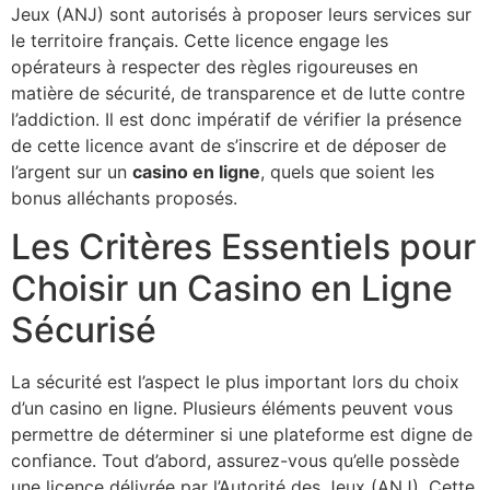
Jeux (ANJ) sont autorisés à proposer leurs services sur
le territoire français. Cette licence engage les
opérateurs à respecter des règles rigoureuses en
matière de sécurité, de transparence et de lutte contre
l’addiction. Il est donc impératif de vérifier la présence
de cette licence avant de s’inscrire et de déposer de
l’argent sur un
casino en ligne
, quels que soient les
bonus alléchants proposés.
Les Critères Essentiels pour
Choisir un Casino en Ligne
Sécurisé
La sécurité est l’aspect le plus important lors du choix
d’un casino en ligne. Plusieurs éléments peuvent vous
permettre de déterminer si une plateforme est digne de
confiance. Tout d’abord, assurez-vous qu’elle possède
une licence délivrée par l’Autorité des Jeux (ANJ). Cette