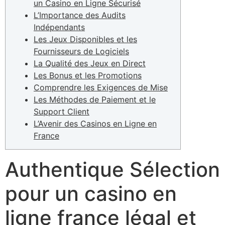
un Casino en Ligne Sécurisé
L’Importance des Audits
Indépendants
Les Jeux Disponibles et les
Fournisseurs de Logiciels
La Qualité des Jeux en Direct
Les Bonus et les Promotions
Comprendre les Exigences de Mise
Les Méthodes de Paiement et le
Support Client
L’Avenir des Casinos en Ligne en
France
Authentique Sélection
pour un casino en
ligne france légal et