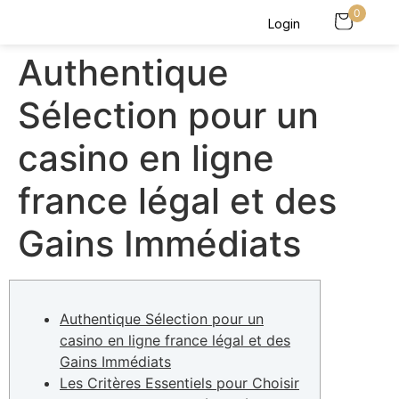
0
Login
Authentique
Sélection pour un
casino en ligne
france légal et des
Gains Immédiats
Authentique Sélection pour un
casino en ligne france légal et des
Gains Immédiats
Les Critères Essentiels pour Choisir