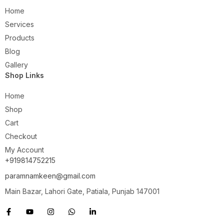
Home
Services
Products
Blog
Gallery
Shop Links
Home
Shop
Cart
Checkout
My Account
+919814752215
paramnamkeen@gmail.com
Main Bazar, Lahori Gate, Patiala, Punjab 147001