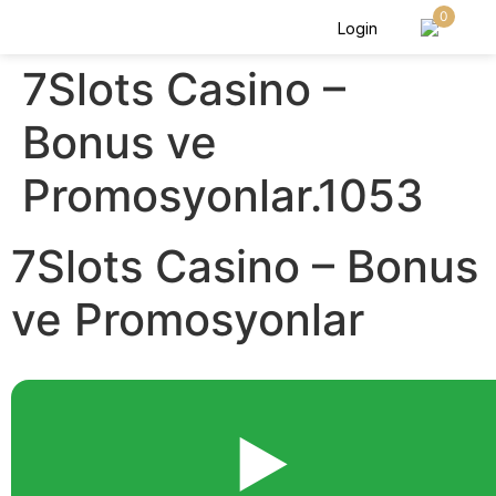
0
Login
7Slots Casino –
Bonus ve
Promosyonlar.1053
7Slots Casino – Bonus
ve Promosyonlar
▶️