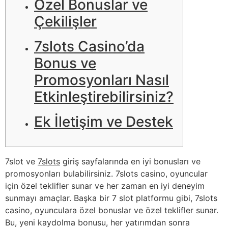
Özel Bonuslar ve
Çekilişler
7slots Casino’da
Bonus ve
Promosyonları Nasıl
Etkinleştirebilirsiniz?
Ek İletişim ve Destek
7slot ve
7slots
giriş sayfalarında en iyi bonusları ve
promosyonları bulabilirsiniz. 7slots casino, oyuncular
için özel teklifler sunar ve her zaman en iyi deneyim
sunmayı amaçlar. Başka bir 7 slot platformu gibi, 7slots
casino, oyunculara özel bonuslar ve özel teklifler sunar.
Bu, yeni kaydolma bonusu, her yatırımdan sonra