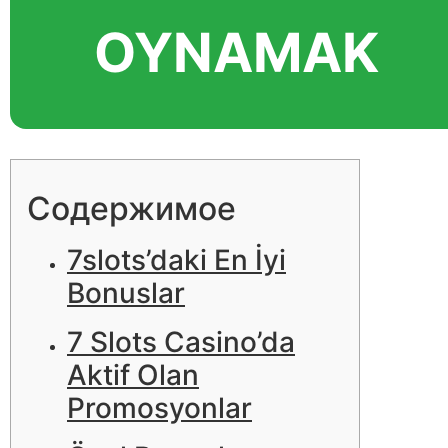
OYNAMAK
Содержимое
7slots’daki En İyi
Bonuslar
7 Slots Casino’da
Aktif Olan
Promosyonlar