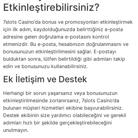
Etkinleştirebilirsiniz?
7slots Casino’da bonus ve promosyonları etkinleştirmek
için ilk adım, kaydolduğunuzda belirttiğiniz e-posta
adresine gelen doğrulama e-postasını kontrol
etmenizdir. Bu e-posta, hesabınızın doğrulanmasını ve
bonusunuzun etkinleştirilmesini sağlar. E-postayı
bulduktan sonra, lütfen belirtildiği gibi adımları takip
edin ve bonusunuzu kullanabilirsiniz.
Ek İletişim ve Destek
Herhangi bir sorun yaşarsanız veya bonusunuzun
etkinleştirilmesinde zorlanırsanız, 7slots Casino’da
bulunan müşteri hizmetleri ekibine başvurabilirsiniz.
Destek ekibinin size yardımcı olabileceğini ve gerekli
adımları hızlı bir şekilde gerçekleştirebileceğini
unutmayın.