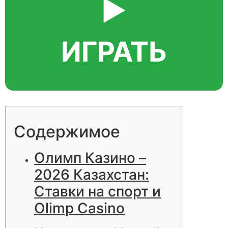
▶️
ИГРАТЬ
Содержимое
Олимп Казино –
2026 Казахстан:
Ставки на спорт и
Olimp Casino