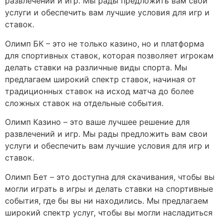
развлечений и игр. Мы рады предложить вам свои
услуги и обеспечить вам лучшие условия для игр и
ставок.
Олимп БК – это не только казино, но и платформа
для спортивных ставок, которая позволяет игрокам
делать ставки на различные виды спорта. Мы
предлагаем широкий спектр ставок, начиная от
традиционных ставок на исход матча до более
сложных ставок на отдельные события.
Олимп Казино – это ваше лучшее решение для
развлечений и игр. Мы рады предложить вам свои
услуги и обеспечить вам лучшие условия для игр и
ставок.
Олимп Бет – это доступна для скачивания, чтобы вы
могли играть в игры и делать ставки на спортивные
события, где бы вы ни находились. Мы предлагаем
широкий спектр услуг, чтобы вы могли насладиться