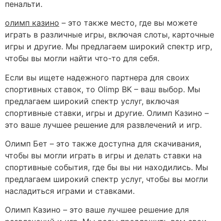
пенальти.
олимп казино
– это также место, где вы можете
играть в различные игры, включая слоты, карточные
игры и другие. Мы предлагаем широкий спектр игр,
чтобы вы могли найти что-то для себя.
Если вы ищете надежного партнера для своих
спортивных ставок, то Olimp BK – ваш выбор. Мы
предлагаем широкий спектр услуг, включая
спортивные ставки, игры и другие. Олимп Казино –
это ваше лучшее решение для развлечений и игр.
Олимп Бет – это также доступна для скачивания,
чтобы вы могли играть в игры и делать ставки на
спортивные события, где бы вы ни находились. Мы
предлагаем широкий спектр услуг, чтобы вы могли
насладиться играми и ставками.
Олимп Казино – это ваше лучшее решение для