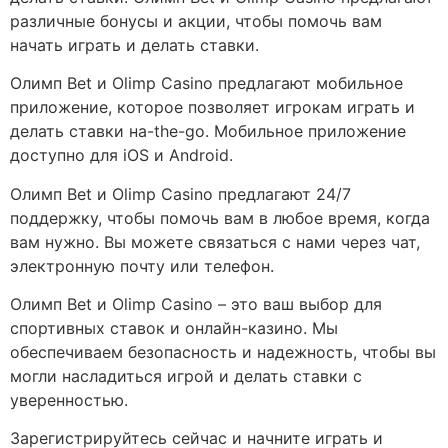
различные бонусы и акции, чтобы помочь вам
начать играть и делать ставки.
Олимп Bet и Olimp Casino предлагают мобильное
приложение, которое позволяет игрокам играть и
делать ставки на-the-go. Мобильное приложение
доступно для iOS и Android.
Олимп Bet и Olimp Casino предлагают 24/7
поддержку, чтобы помочь вам в любое время, когда
вам нужно. Вы можете связаться с нами через чат,
электронную почту или телефон.
Олимп Bet и Olimp Casino – это ваш выбор для
спортивных ставок и онлайн-казино. Мы
обеспечиваем безопасность и надежность, чтобы вы
могли насладиться игрой и делать ставки с
уверенностью.
Зарегистрируйтесь сейчас и начните играть и